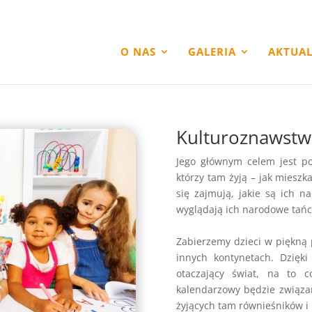
O NAS
GALERIA
AKTUAL
Kulturoznawst
Jego głównym celem jest po
którzy tam żyją – jak mieszka
się zajmują, jakie są ich n
wyglądają ich narodowe tańc
Zabierzemy dzieci w piękną
innych kontynetach. Dzięk
otaczający świat, na to 
kalendarzowy będzie związa
żyjących tam równieśników i 