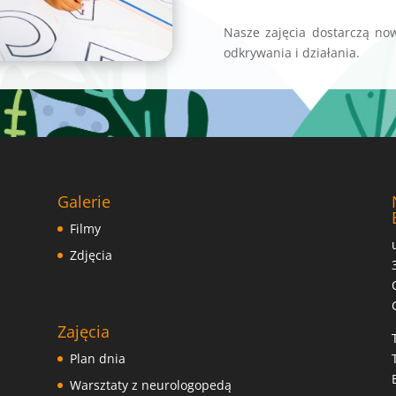
Nasze zajęcia dostarczą no
odkrywania i działania.
Galerie
Filmy
Zdjęcia
Zajęcia
Plan dnia
Warsztaty z neurologopedą