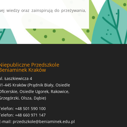
wej wiedzy oraz zainspirują do przeżywania,
Niepubliczne Przedszkole
Beniaminek Kraków
ul.
Łaszkiewicza 4
31-445 Kraków (Prądnik Biały, Osiedle
Oficerskie, Osiedle Ugorek, Rakowice,
Grzegórzki, Olsza, Dąbie)
Telefon:
+48 501 590 100
Telefon:
+48 660 971 147
E-mail:
przedszkole@beniaminek.edu.pl